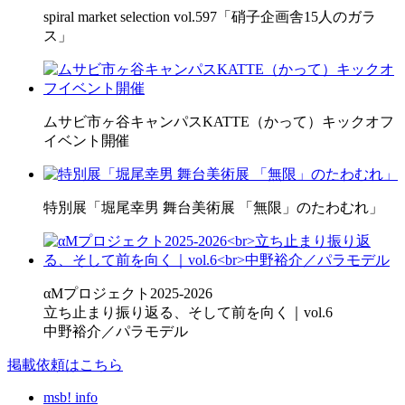
spiral market selection vol.597「硝子企画舎15人のガラ
ス」
ムサビ市ヶ谷キャンパスKATTE（かって）キックオフ
イベント開催
特別展「堀尾幸男 舞台美術展 「無限」のたわむれ」
αMプロジェクト2025-2026
立ち止まり振り返る、そして前を向く｜vol.6
中野裕介／パラモデル
掲載依頼はこちら
msb! info