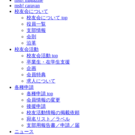
msb! magazine
msb! caravan
校友会について
校友会について top
役員一覧
支部情報
会則
沿革
校友会活動
校友会活動 top
卒業生・在学生支援
企画
会員特典
求人について
各種申請
各種申請 top
会員情報の変更
後援申請
校友活動情報の掲載依頼
宛名リスト／ラベル
支部用報告書／申請／届
ニュース