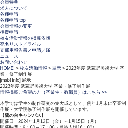
会員特典
求人について
各種申請
各種申請 top
会員情報の変更
後援申請
校友活動情報の掲載依頼
宛名リスト／ラベル
支部用報告書／申請／届
ニュース
お問い合わせ
HOME
>
校友活動情報
>
展示
> 2023年度 武蔵野美術大学 卒
業・修了制作展
[msb! info]
展示
2023年度 武蔵野美術大学 卒業・修了制作展
情報掲載ご希望の方（卒業生・教職員）はこちら >>
本学では学生の制作研究の集大成として、例年1月末に卒業制
作展・大学院修了制作展を開催しています。
【鷹の台キャンパス】
開催日：2024年1月12日（金）～1月15日（月）
開催時間：9：00～17：00（最終入場16：00）