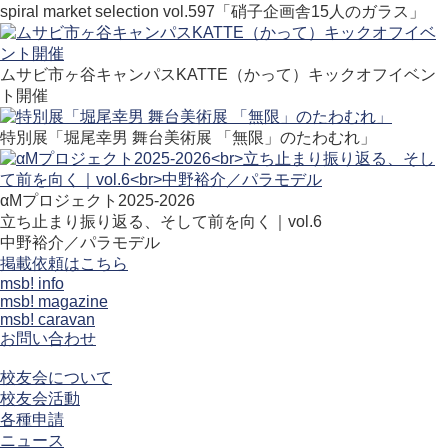
spiral market selection vol.597「硝子企画舎15人のガラス」
ムサビ市ヶ谷キャンパスKATTE（かって）キックオフイベン
ト開催
特別展「堀尾幸男 舞台美術展 「無限」のたわむれ」
αMプロジェクト2025-2026
立ち止まり振り返る、そして前を向く｜vol.6
中野裕介／パラモデル
掲載依頼はこちら
msb! info
msb! magazine
msb! caravan
お問い合わせ
校友会について
校友会活動
各種申請
ニュース