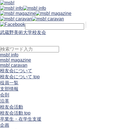
武蔵野美術大学校友会
msb! info
msb! magazine
msb! caravan
校友会について
校友会について top
役員一覧
支部情報
会則
沿革
校友会活動
校友会活動 top
卒業生・在学生支援
企画