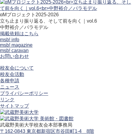
αMプロジェクト2025-2026
立ち止まり振り返る、そして前を向く｜vol.6
中野裕介／パラモデル
掲載依頼はこちら
msb! info
msb! magazine
msb! caravan
お問い合わせ
校友会について
校友会活動
各種申請
ニュース
プライバシーポリシー
リンク
サイトマップ
武蔵野美術大学校友会本部事務局
〒162-0843 東京都新宿区市谷田町1-4 8階