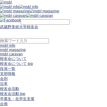
武蔵野美術大学校友会
msb! info
msb! magazine
msb! caravan
校友会について
校友会について top
役員一覧
支部情報
会則
沿革
校友会活動
校友会活動 top
卒業生・在学生支援
企画