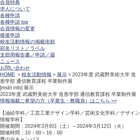
会員特典
求人について
各種申請
各種申請 top
会員情報の変更
後援申請
校友活動情報の掲載依頼
宛名リスト／ラベル
支部用報告書／申請／届
ニュース
お問い合わせ
HOME
>
校友活動情報
>
展示
> 2023年度 武蔵野美術大学 造
形学部 通信教育課程 卒業制作展
[msb! info]
展示
2023年度 武蔵野美術大学 造形学部 通信教育課程 卒業制作展
情報掲載ご希望の方（卒業生・教職員）はこちら >>
【油絵学科／工芸工業デザイン学科／芸術文化学科／デザイン
情報学科】
開催期間：2024年3月9日（土）～2024年3月12日（火）
開催時間：10：00～16：00
鷹の台キャンパス