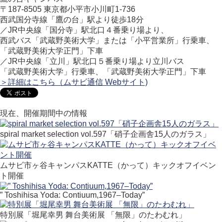
〒187-8505 東京都小平市小川町1-736
西武国分寺線「鷹の台」駅より徒歩18分
／JR中央線「国分寺」駅北口４番乗り場より、
西武バス「武蔵野美術大学」または「小平営業所」行乗車、
「武蔵野美術大学正門」下車
／JR中央線「立川」駅北口５番乗り場より立川バス
「武蔵野美術大学」行乗車、「武蔵野美術大学正門」下車
＞詳細はこちら（ムサビ通信 Webサイト)
現在、開催期間中の情報
spiral market selection vol.597「硝子企画舎15人のガラス」
ムサビ市ヶ谷キャンパスKATTE（かって）キックオフイベン
ト開催
” Toshihisa Yoda: Contiuum,1967–Today”
特別展「堀尾幸男 舞台美術展 「無限」のたわむれ」