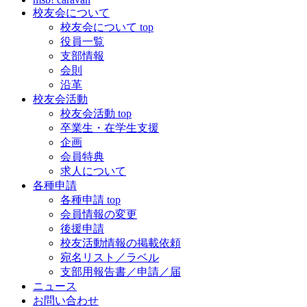
校友会について
校友会について top
役員一覧
支部情報
会則
沿革
校友会活動
校友会活動 top
卒業生・在学生支援
企画
会員特典
求人について
各種申請
各種申請 top
会員情報の変更
後援申請
校友活動情報の掲載依頼
宛名リスト／ラベル
支部用報告書／申請／届
ニュース
お問い合わせ