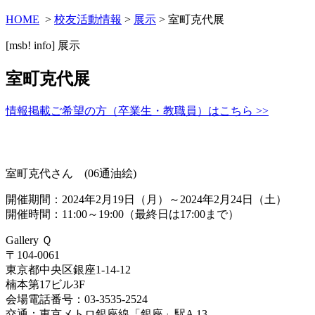
HOME
>
校友活動情報
>
展示
> 室町克代展
[msb! info]
展示
室町克代展
情報掲載ご希望の方（卒業生・教職員）はこちら >>
室町克代さん (06通油絵)
開催期間：2024年2月19日（月）～2024年2月24日（土）
開催時間：11:00～19:00（最終日は17:00まで）
Gallery Ｑ
〒
104-0061
東京都中央区銀座1-14-12
楠本第17ビル3F
会場電話番号：03-3535-2524
交通：東京メトロ銀座
線
「銀座」駅A 13