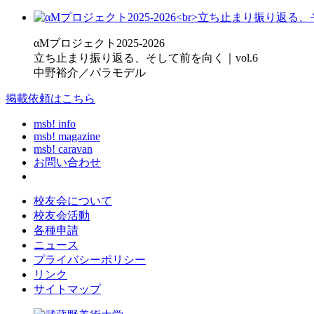
αMプロジェクト2025-2026
立ち止まり振り返る、そして前を向く｜vol.6
中野裕介／パラモデル
掲載依頼はこちら
msb! info
msb! magazine
msb! caravan
お問い合わせ
校友会について
校友会活動
各種申請
ニュース
プライバシーポリシー
リンク
サイトマップ