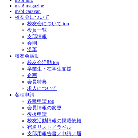
msb! info
msb! magazine
msb! caravan
校友会について
校友会について top
役員一覧
支部情報
会則
沿革
校友会活動
校友会活動 top
卒業生・在学生支援
企画
会員特典
求人について
各種申請
各種申請 top
会員情報の変更
後援申請
校友活動情報の掲載依頼
宛名リスト／ラベル
支部用報告書／申請／届