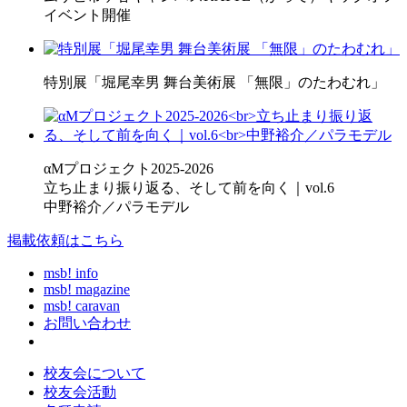
イベント開催
特別展「堀尾幸男 舞台美術展 「無限」のたわむれ」
αMプロジェクト2025-2026
立ち止まり振り返る、そして前を向く｜vol.6
中野裕介／パラモデル
掲載依頼はこちら
msb! info
msb! magazine
msb! caravan
お問い合わせ
校友会について
校友会活動