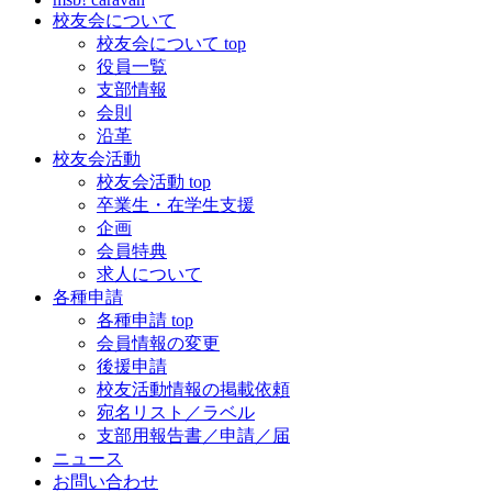
校友会について
校友会について top
役員一覧
支部情報
会則
沿革
校友会活動
校友会活動 top
卒業生・在学生支援
企画
会員特典
求人について
各種申請
各種申請 top
会員情報の変更
後援申請
校友活動情報の掲載依頼
宛名リスト／ラベル
支部用報告書／申請／届
ニュース
お問い合わせ