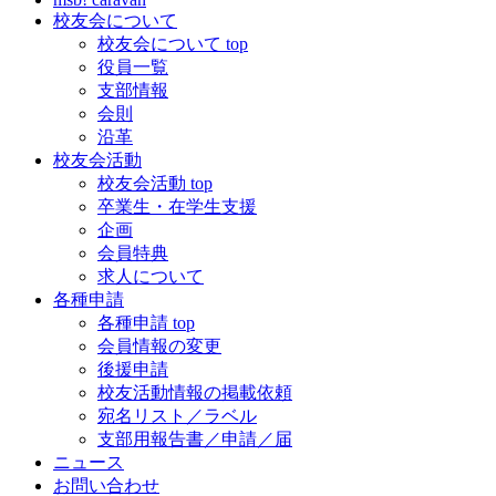
校友会について
校友会について top
役員一覧
支部情報
会則
沿革
校友会活動
校友会活動 top
卒業生・在学生支援
企画
会員特典
求人について
各種申請
各種申請 top
会員情報の変更
後援申請
校友活動情報の掲載依頼
宛名リスト／ラベル
支部用報告書／申請／届
ニュース
お問い合わせ