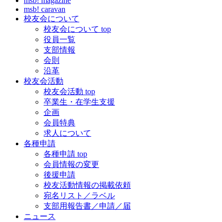
msb! magazine
msb! caravan
校友会について
校友会について top
役員一覧
支部情報
会則
沿革
校友会活動
校友会活動 top
卒業生・在学生支援
企画
会員特典
求人について
各種申請
各種申請 top
会員情報の変更
後援申請
校友活動情報の掲載依頼
宛名リスト／ラベル
支部用報告書／申請／届
ニュース