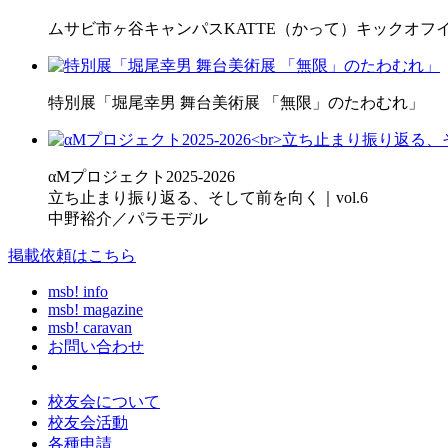
ムサビ市ヶ谷キャンパスKATTE（かって）キックオフ
特別展「堀尾幸男 舞台美術展 「無限」のたわむれ」
αMプロジェクト2025-2026
立ち止まり振り返る、そして前を向く｜vol.6
中野裕介／パラモデル
掲載依頼はこちら
msb! info
msb! magazine
msb! caravan
お問い合わせ
校友会について
校友会活動
各種申請