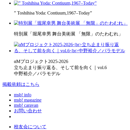
” Toshihisa Yoda: Contiuum,1967–Today”
特別展「堀尾幸男 舞台美術展 「無限」のたわむれ」
αMプロジェクト2025-2026
立ち止まり振り返る、そして前を向く｜vol.6
中野裕介／パラモデル
掲載依頼はこちら
msb! info
msb! magazine
msb! caravan
お問い合わせ
校友会について