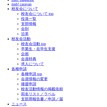
msb! caravan
校友会について
校友会について top
役員一覧
支部情報
会則
沿革
校友会活動
校友会活動 top
卒業生・在学生支援
企画
会員特典
求人について
各種申請
各種申請 top
会員情報の変更
後援申請
校友活動情報の掲載依頼
宛名リスト／ラベル
支部用報告書／申請／届
ニュース