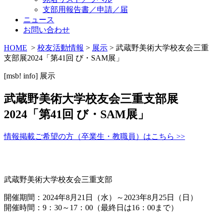
支部用報告書／申請／届
ニュース
お問い合わせ
HOME
>
校友活動情報
>
展示
> 武蔵野美術大学校友会三重
支部展2024「第41回 び・SAM展」
[msb! info]
展示
武蔵野美術大学校友会三重支部展
2024「第41回 び・SAM展」
情報掲載ご希望の方（卒業生・教職員）はこちら >>
武蔵野美術大学校友会三重支部
開催期間：2024年
8
月
21
日（水）～2023年
8
月
25
日（日）
開催時間：9：30～17：00（最終日は16：00まで）