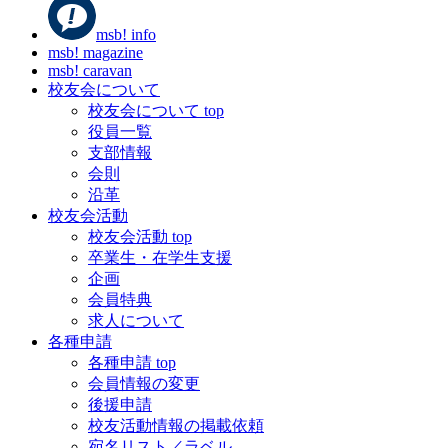
msb! info
msb! magazine
msb! caravan
校友会について
校友会について top
役員一覧
支部情報
会則
沿革
校友会活動
校友会活動 top
卒業生・在学生支援
企画
会員特典
求人について
各種申請
各種申請 top
会員情報の変更
後援申請
校友活動情報の掲載依頼
宛名リスト／ラベル