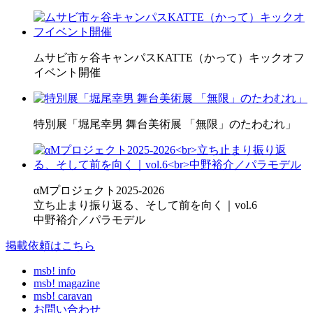
ムサビ市ヶ谷キャンパスKATTE（かって）キックオフ
イベント開催
特別展「堀尾幸男 舞台美術展 「無限」のたわむれ」
αMプロジェクト2025-2026
立ち止まり振り返る、そして前を向く｜vol.6
中野裕介／パラモデル
掲載依頼はこちら
msb! info
msb! magazine
msb! caravan
お問い合わせ