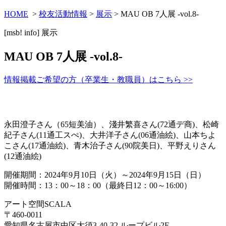
HOME
>
校友活動情報
>
展示
> MAU OB 7人展 -vol.8-
[msb! info]
展示
MAU OB 7人展 -vol.8-
情報掲載ご希望の方（卒業生・教職員）はこちら >>
永田澄子さん（65短美油）、淺井繁喜さん(72通デ商)、松崎
紀子さん(11通工スぺ)、大井洋子さん(06通油絵)、山本ちよ
こさん(17通油絵)、青木治子さん(90院美日)、平野えりさん
(12通油絵)
開催期間：2024年9月10日（火）～2024年9月15日（日）
開催時間：13：00～18：00（最終日12：00～16:00）
アート空間SCALA
〒460-0011
愛知県名古屋市中区大須3-40-32 ループビル2F