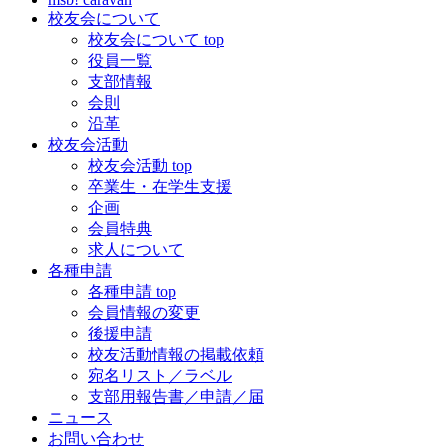
校友会について
校友会について top
役員一覧
支部情報
会則
沿革
校友会活動
校友会活動 top
卒業生・在学生支援
企画
会員特典
求人について
各種申請
各種申請 top
会員情報の変更
後援申請
校友活動情報の掲載依頼
宛名リスト／ラベル
支部用報告書／申請／届
ニュース
お問い合わせ