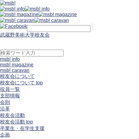
武蔵野美術大学校友会
msb! info
msb! magazine
msb! caravan
校友会について
校友会について top
役員一覧
支部情報
会則
沿革
校友会活動
校友会活動 top
卒業生・在学生支援
企画