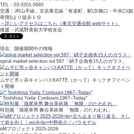
TEL：03-3201-5665
交通：JR山手線、京浜東北線「有楽町」駅(京橋口・中央口(銀
座側))より徒歩１分
＞詳しいアクセスはこちら（東京交通会館 webサイト）
後援：武蔵野美術大学校友会
現在、開催期間中の情報
spiral market selection vol.597「硝子企画舎15人のガラス」
ムサビ市ヶ谷キャンパスKATTE（かって）キックオフイベン
ト開催
” Toshihisa Yoda: Contiuum,1967–Today”
特別展「堀尾幸男 舞台美術展 「無限」のたわむれ」
αMプロジェクト2025-2026