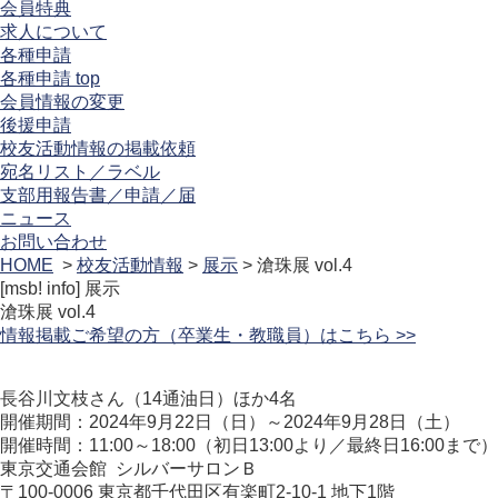
会員特典
求人について
各種申請
各種申請 top
会員情報の変更
後援申請
校友活動情報の掲載依頼
宛名リスト／ラベル
支部用報告書／申請／届
ニュース
お問い合わせ
HOME
>
校友活動情報
>
展示
> 滄珠展 vol.4
[msb! info]
展示
滄珠展 vol.4
情報掲載ご希望の方（卒業生・教職員）はこちら >>
長谷川文枝さん（14通油日）ほか4名
開催期間：2024年9月22日（日）～2024年9月28日（土）
開催時間：11:00～18:00（初日13:00より／最終日16:00まで）
東京交通会館 シルバーサロンＢ
〒100-0006 東京都千代田区有楽町2-10-1 地下1階