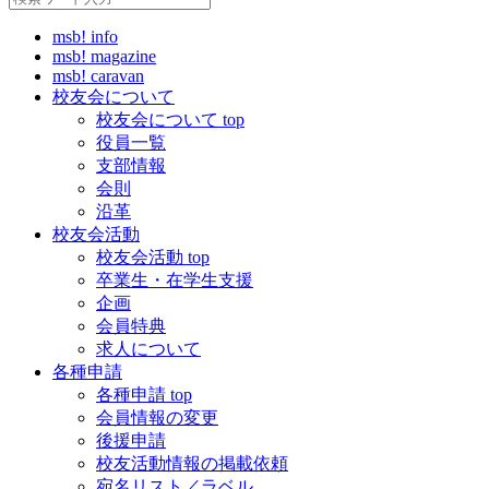
msb! info
msb! magazine
msb! caravan
校友会について
校友会について top
役員一覧
支部情報
会則
沿革
校友会活動
校友会活動 top
卒業生・在学生支援
企画
会員特典
求人について
各種申請
各種申請 top
会員情報の変更
後援申請
校友活動情報の掲載依頼
宛名リスト／ラベル