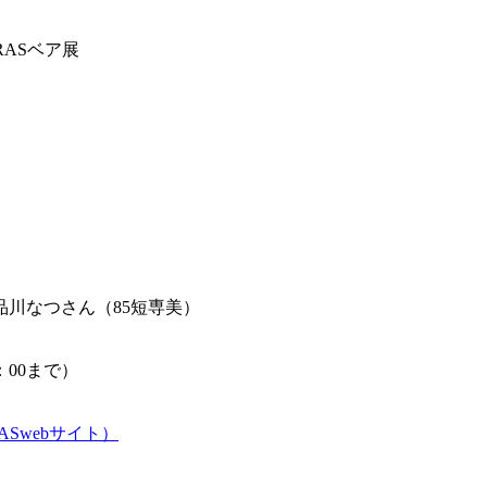
RASベア展
品川なつさん（85短専美）
）
：00まで）
Swebサイト）