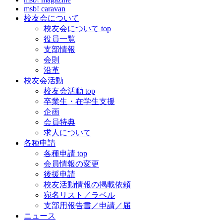
msb! caravan
校友会について
校友会について top
役員一覧
支部情報
会則
沿革
校友会活動
校友会活動 top
卒業生・在学生支援
企画
会員特典
求人について
各種申請
各種申請 top
会員情報の変更
後援申請
校友活動情報の掲載依頼
宛名リスト／ラベル
支部用報告書／申請／届
ニュース