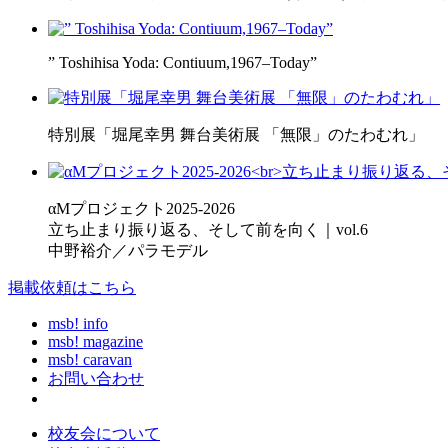
” Toshihisa Yoda: Contiuum,1967–Today”
特別展「堀尾幸男 舞台美術展 「無限」のたわむれ」
αMプロジェクト2025-2026
立ち止まり振り返る、そして前を向く｜vol.6
中野裕介／パラモデル
掲載依頼はこちら
msb! info
msb! magazine
msb! caravan
お問い合わせ
校友会について