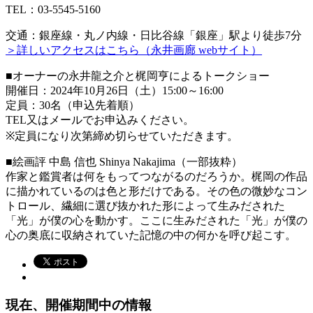
TEL：03-5545-5160
交通：銀座線・丸ノ内線・日比谷線「銀座」駅より徒歩7分
＞詳しいアクセスはこちら（永井画廊 webサイト）
■オーナーの永井龍之介と梶岡亨によるトークショー
開催日：2024年10月26日（土）15:00～16:00
定員：30名（申込先着順）
TEL又はメールでお申込みください。
※定員になり次第締め切らせていただきます。
■絵画評 中島 信也 Shinya Nakajima（一部抜粋）
作家と鑑賞者は何をもってつながるのだろうか。梶岡の作品
に描かれているのは色と形だけである。その色の微妙なコン
トロール、繊細に選び抜かれた形によって生みだされた
「光」が僕の心を動かす。ここに生みだされた「光」が僕の
心の奥底に収納されていた記憶の中の何かを呼び起こす。
現在、開催期間中の情報