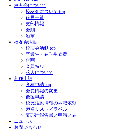
校友会について
校友会について top
役員一覧
支部情報
会則
沿革
校友会活動
校友会活動 top
卒業生・在学生支援
企画
会員特典
求人について
各種申請
各種申請 top
会員情報の変更
後援申請
校友活動情報の掲載依頼
宛名リスト／ラベル
支部用報告書／申請／届
ニュース
お問い合わせ