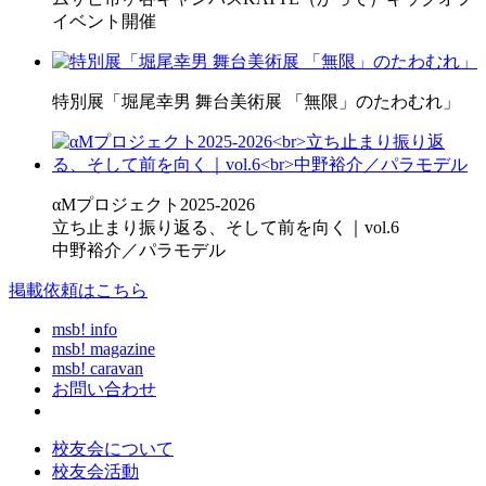
イベント開催
特別展「堀尾幸男 舞台美術展 「無限」のたわむれ」
αMプロジェクト2025-2026
立ち止まり振り返る、そして前を向く｜vol.6
中野裕介／パラモデル
掲載依頼はこちら
msb! info
msb! magazine
msb! caravan
お問い合わせ
校友会について
校友会活動