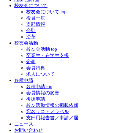
校友会について
校友会について top
役員一覧
支部情報
会則
沿革
校友会活動
校友会活動 top
卒業生・在学生支援
企画
会員特典
求人について
各種申請
各種申請 top
会員情報の変更
後援申請
校友活動情報の掲載依頼
宛名リスト／ラベル
支部用報告書／申請／届
ニュース
お問い合わせ