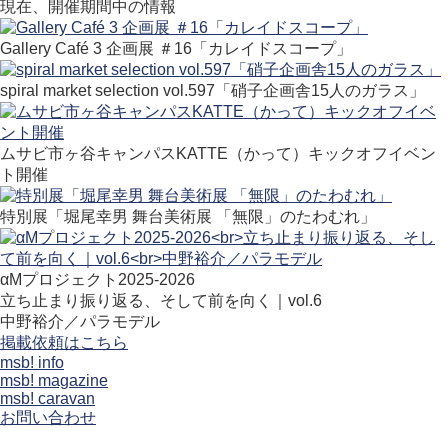
現在、開催期間中の情報
Gallery Café 3 企画展 ＃16「カレイドスコープ」
spiral market selection vol.597「硝子企画舎15人のガラス」
ムサビ市ヶ谷キャンパスKATTE（かって）キックオフイベン
ト開催
特別展「堀尾幸男 舞台美術展 「無限」のたわむれ」
αMプロジェクト2025-2026
立ち止まり振り返る、そして前を向く｜vol.6
中野裕介／パラモデル
掲載依頼はこちら
msb! info
msb! magazine
msb! caravan
お問い合わせ