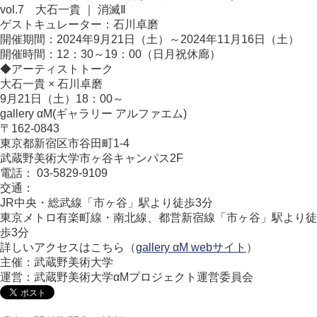
vol.7 大石一貴 ｜ 消滅Ⅱ
ゲストキュレーター：石川卓磨
開催期間：2024年9月21日（土）～2024年11月16日（土）
開催時間：12：30～19：00（日月祝休廊）
◆アーティストトーク
大石一貴 × 石川卓磨
9月21日（土）18：00～
gallery αM(ギャラリー アルファエム)
〒162-0843
東京都新宿区市谷田町1-4
武蔵野美術大学市ヶ谷キャンパス2F
電話： 03-5829-9109
交通：
JR中央・総武線「市ヶ谷」駅より徒歩3分
東京メトロ有楽町線・南北線、都営新宿線「市ヶ谷」駅より徒
歩3分
詳しいアクセスはこちら（
gallery αM webサイト
）
主催：武蔵野美術大学
運営：武蔵野美術大学αMプロジェクト運営委員会