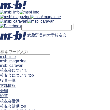
武蔵野美術大学校友会
msb! info
msb! magazine
msb! caravan
校友会について
校友会について top
役員一覧
支部情報
会則
沿革
校友会活動
校友会活動 top