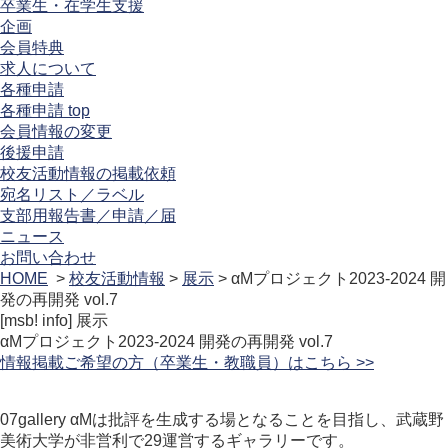
卒業生・在学生支援
企画
会員特典
求人について
各種申請
各種申請 top
会員情報の変更
後援申請
校友活動情報の掲載依頼
宛名リスト／ラベル
支部用報告書／申請／届
ニュース
お問い合わせ
HOME
>
校友活動情報
>
展示
> αMプロジェクト2023-2024 開
発の再開発 vol.7
[msb! info]
展示
αMプロジェクト2023-2024 開発の再開発 vol.7
情報掲載ご希望の方（卒業生・教職員）はこちら >>
07gallery αMは批評を生成する場となることを目指し、武蔵野
美術大学が非営利で29運営するギャラリーです。