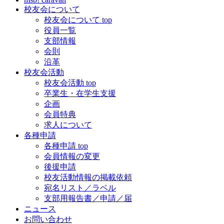
校友会について
校友会について top
役員一覧
支部情報
会則
沿革
校友会活動
校友会活動 top
卒業生・在学生支援
企画
会員特典
求人について
各種申請
各種申請 top
会員情報の変更
後援申請
校友活動情報の掲載依頼
宛名リスト／ラベル
支部用報告書／申請／届
ニュース
お問い合わせ