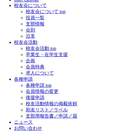
校友会について
校友会について top
役員一覧
支部情報
会則
沿革
校友会活動
校友会活動 top
卒業生・在学生支援
企画
会員特典
求人について
各種申請
各種申請 top
会員情報の変更
後援申請
校友活動情報の掲載依頼
宛名リスト／ラベル
支部用報告書／申請／届
ニュース
お問い合わせ