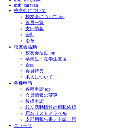
msb! caravan
校友会について
校友会について top
役員一覧
支部情報
会則
沿革
校友会活動
校友会活動 top
卒業生・在学生支援
企画
会員特典
求人について
各種申請
各種申請 top
会員情報の変更
後援申請
校友活動情報の掲載依頼
宛名リスト／ラベル
支部用報告書／申請／届
ニュース