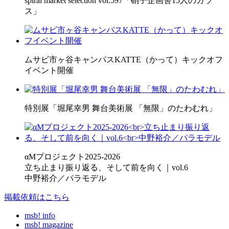
spiral market selection vol.597「硝子企画舎15人のガラ
ス」
ムサビ市ヶ谷キャンパスKATTE（かって）キックオフ
イベント開催
特別展「堀尾幸男 舞台美術展 「無限」のたわむれ」
αMプロジェクト2025-2026
立ち止まり振り返る、そして前を向く｜vol.6
中野裕介／パラモデル
掲載依頼はこちら
msb! info
msb! magazine