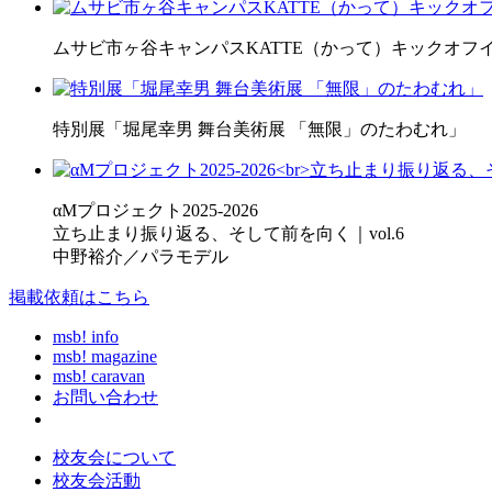
ムサビ市ヶ谷キャンパスKATTE（かって）キックオフ
特別展「堀尾幸男 舞台美術展 「無限」のたわむれ」
αMプロジェクト2025-2026
立ち止まり振り返る、そして前を向く｜vol.6
中野裕介／パラモデル
掲載依頼はこちら
msb! info
msb! magazine
msb! caravan
お問い合わせ
校友会について
校友会活動