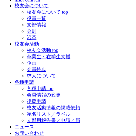
校友会について
校友会について top
役員一覧
支部情報
会則
沿革
校友会活動
校友会活動 top
卒業生・在学生支援
企画
会員特典
求人について
各種申請
各種申請 top
会員情報の変更
後援申請
校友活動情報の掲載依頼
宛名リスト／ラベル
支部用報告書／申請／届
ニュース
お問い合わせ