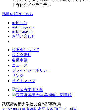
中野裕介／パラモデル
掲載依頼はこちら
msb! info
msb! magazine
msb! caravan
お問い合わせ
校友会について
校友会活動
各種申請
ニュース
プライバシーポリシー
リンク
サイトマップ
武蔵野美術大学校友会本部事務局
〒162-0843 東京都新宿区市谷田町1-4 8階