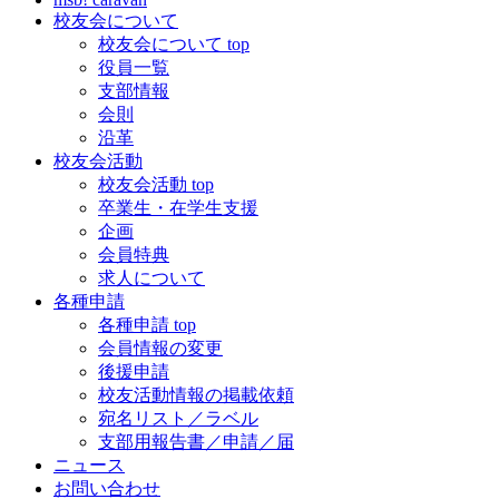
校友会について
校友会について top
役員一覧
支部情報
会則
沿革
校友会活動
校友会活動 top
卒業生・在学生支援
企画
会員特典
求人について
各種申請
各種申請 top
会員情報の変更
後援申請
校友活動情報の掲載依頼
宛名リスト／ラベル
支部用報告書／申請／届
ニュース
お問い合わせ