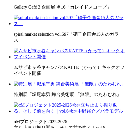
Gallery Café 3 企画展 ＃16「カレイドスコープ」
spiral market selection vol.597「硝子企画舎15人のガラ
ス」
ムサビ市ヶ谷キャンパスKATTE（かって）キックオフ
イベント開催
特別展「堀尾幸男 舞台美術展 「無限」のたわむれ」
αMプロジェクト2025-2026
立ち止まり振り返る、そして前を向く｜vol.6