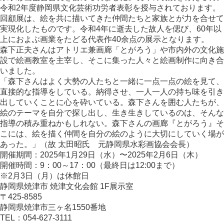
令和2年度静岡県文化芸術功労者表彰を授与されております。
回顧展は、絵を共に描いてきた仲間たちと家族とが力を合せて
実現化したものです。令和4年に逝去した故人を偲び、60年以
上におよぶ画業をたどる代表作40余点の展示となります。
森下正夫さんはアトリエ兼画廊「とがろう」や市内外の文化施
設で絵画教室を主宰し、そこに集った人々と絵画制作に向き合
いました。
「森下さんはよく大勢の人たちと一緒に一点一点の絵を見て、
直接的な指導をしている。納得させ、一人一人の持ち味を引き
出していくことに心を砕いている。森下さんを囲む人たちが、
絵のテーマを自分で探し出し、生き生きしているのは、そんな
指導の積み重ねかもしれない。森下さんの画廊『とがろう』そ
こには、絵を描く仲間を自分の絵のように大切にしていく場が
あった。」（故 太田昭氏 元静岡県水彩画協会会長）
開催期間：2025年1月29日（水）〜2025年2月6日（木）
開催時間：9：00～17：00（最終日は12:00まで）
※2月3日（月）は休館日
静岡県焼津市 焼津文化会館 1F展示室
〒425-8585
静岡県焼津市三ヶ名1550番地
TEL：054‐627‐3111