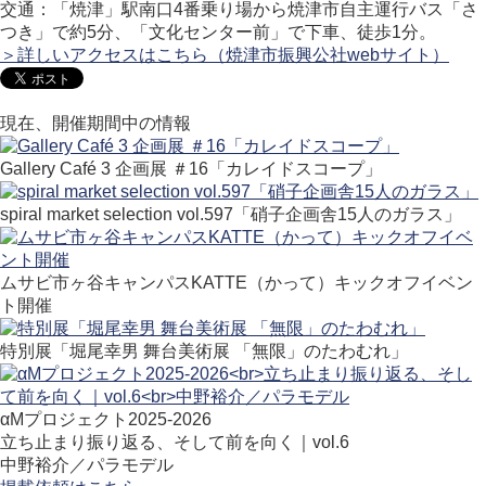
交通：「焼津」駅南口4番乗り場から焼津市自主運行バス「さ
つき」で約5分、「文化センター前」で下車、徒歩1分。
＞詳しいアクセスはこちら（焼津市振興公社webサイト）
現在、開催期間中の情報
Gallery Café 3 企画展 ＃16「カレイドスコープ」
spiral market selection vol.597「硝子企画舎15人のガラス」
ムサビ市ヶ谷キャンパスKATTE（かって）キックオフイベン
ト開催
特別展「堀尾幸男 舞台美術展 「無限」のたわむれ」
αMプロジェクト2025-2026
立ち止まり振り返る、そして前を向く｜vol.6
中野裕介／パラモデル