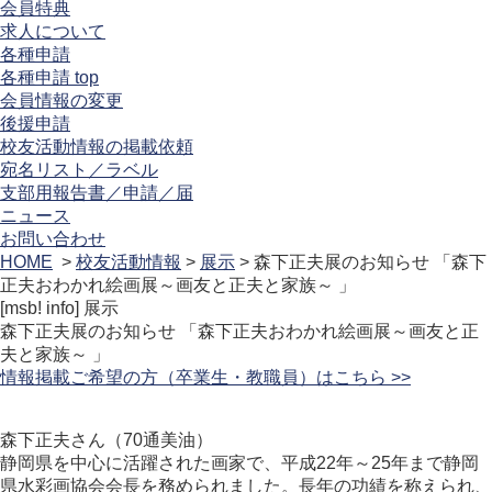
会員特典
求人について
各種申請
各種申請 top
会員情報の変更
後援申請
校友活動情報の掲載依頼
宛名リスト／ラベル
支部用報告書／申請／届
ニュース
お問い合わせ
HOME
>
校友活動情報
>
展示
> 森下正夫展のお知らせ 「森下
正夫おわかれ絵画展～画友と正夫と家族～ 」
[msb! info]
展示
森下正夫展のお知らせ 「森下正夫おわかれ絵画展～画友と正
夫と家族～ 」
情報掲載ご希望の方（卒業生・教職員）はこちら >>
森下正夫さん（70通美油）
静岡県を中心に活躍された画家で、平成22年～25年まで静岡
県水彩画協会会長を務められました。長年の功績を称えられ、