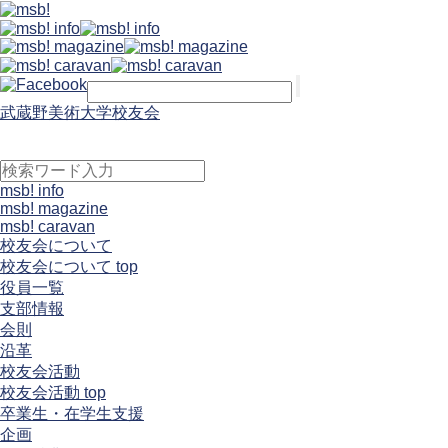
武蔵野美術大学校友会
msb! info
msb! magazine
msb! caravan
校友会について
校友会について top
役員一覧
支部情報
会則
沿革
校友会活動
校友会活動 top
卒業生・在学生支援
企画