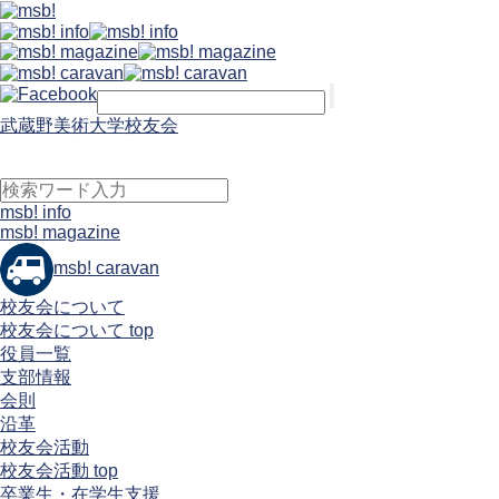
武蔵野美術大学校友会
msb! info
msb! magazine
msb! caravan
校友会について
校友会について top
役員一覧
支部情報
会則
沿革
校友会活動
校友会活動 top
卒業生・在学生支援