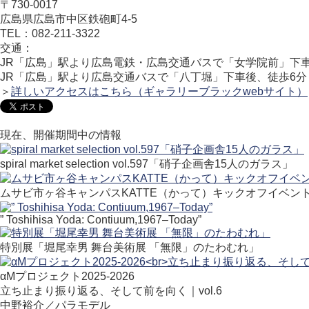
〒730-0017
広島県広島市中区鉄砲町4-5
TEL：082-211-3322
交通：
JR「広島」駅より広島電鉄・広島交通バスで「女学院前」下
JR「広島」駅より広島交通バスで「八丁堀」下車後、徒歩6分
＞
詳しいアクセスはこちら（ギャラリーブラックwebサイト）
現在、開催期間中の情報
spiral market selection vol.597「硝子企画舎15人のガラス」
ムサビ市ヶ谷キャンパスKATTE（かって）キックオフイベン
” Toshihisa Yoda: Contiuum,1967–Today”
特別展「堀尾幸男 舞台美術展 「無限」のたわむれ」
αMプロジェクト2025-2026
立ち止まり振り返る、そして前を向く｜vol.6
中野裕介／パラモデル