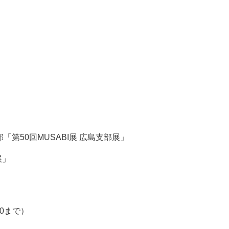
「第50回MUSABI展 広島支部展」
展」
00まで）