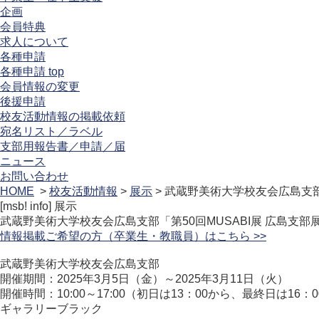
企画
会員特典
求人について
各種申請
各種申請 top
会員情報の変更
後援申請
校友活動情報の掲載依頼
宛名リスト／ラベル
支部用報告書／申請／届
ニュース
お問い合わせ
HOME
>
校友活動情報
>
展示
> 武蔵野美術大学校友会広島支部
[msb! info]
展示
武蔵野美術大学校友会広島支部「第50回MUSABI展 広島支部
情報掲載ご希望の方（卒業生・教職員）はこちら >>
武蔵野美術大学校友会広島支部
開催期間：2025年3月5日（金）～2025年3月11日（火）
開催時間：10:00～17:00（初日は13：00から、最終日は16：
ギャラリーブラック