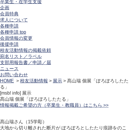
卒業生・在学生支援
企画
会員特典
求人について
各種申請
各種申請 top
会員情報の変更
後援申請
校友活動情報の掲載依頼
宛名リスト／ラベル
支部用報告書／申請／届
ニュース
お問い合わせ
HOME
>
校友活動情報
>
展示
> 髙山瑞 個展「ぽろぽろしたた
る」
[msb! info]
展示
髙山瑞 個展「ぽろぽろしたたる」
情報掲載ご希望の方（卒業生・教職員）はこちら >>
髙山瑞さん（15学彫）
大地から切り離された断片が ぽろぽろとしたたり痕跡をのこ