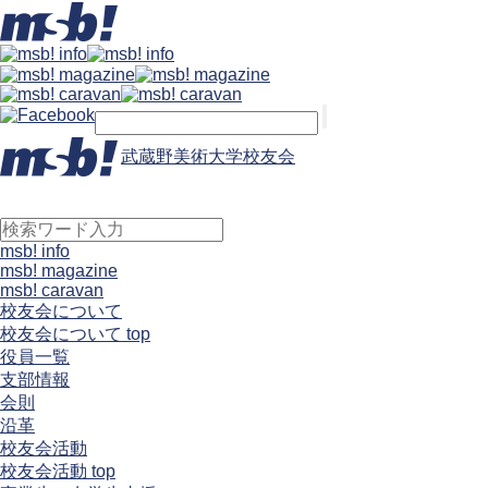
武蔵野美術大学校友会
msb! info
msb! magazine
msb! caravan
校友会について
校友会について top
役員一覧
支部情報
会則
沿革
校友会活動
校友会活動 top