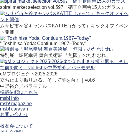
spiral market selection vol.597「硝子企画舎15人のガラス」
ムサビ市ヶ谷キャンパスKATTE（かって）キックオフイベン
ト開催
” Toshihisa Yoda: Contiuum,1967–Today”
特別展「堀尾幸男 舞台美術展 「無限」のたわむれ」
αMプロジェクト2025-2026
立ち止まり振り返る、そして前を向く｜vol.6
中野裕介／パラモデル
掲載依頼はこちら
msb! info
msb! magazine
msb! caravan
お問い合わせ
校友会について