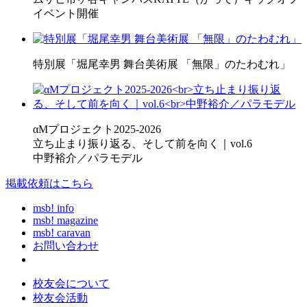
イベント開催
特別展「堀尾幸男 舞台美術展 「無限」のたわむれ」
αMプロジェクト2025-2026
立ち止まり振り返る、そして前を向く｜vol.6
中野裕介／パラモデル
掲載依頼はこちら
msb! info
msb! magazine
msb! caravan
お問い合わせ
校友会について
校友会活動