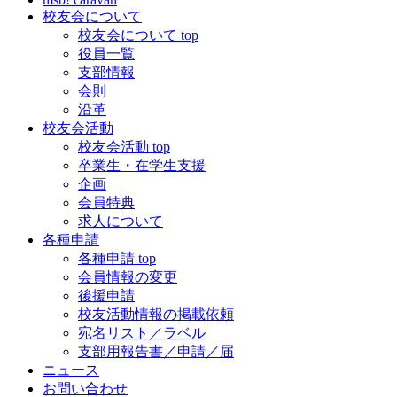
校友会について
校友会について top
役員一覧
支部情報
会則
沿革
校友会活動
校友会活動 top
卒業生・在学生支援
企画
会員特典
求人について
各種申請
各種申請 top
会員情報の変更
後援申請
校友活動情報の掲載依頼
宛名リスト／ラベル
支部用報告書／申請／届
ニュース
お問い合わせ