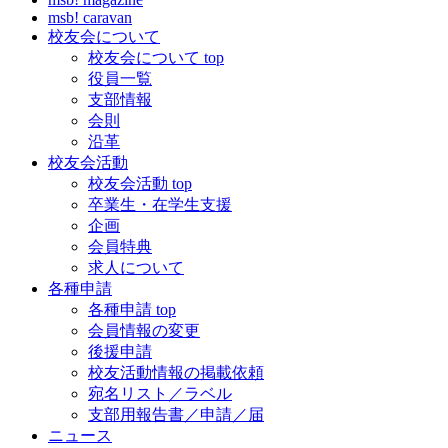
msb! caravan
校友会について
校友会について top
役員一覧
支部情報
会則
沿革
校友会活動
校友会活動 top
卒業生・在学生支援
企画
会員特典
求人について
各種申請
各種申請 top
会員情報の変更
後援申請
校友活動情報の掲載依頼
宛名リスト／ラベル
支部用報告書／申請／届
ニュース