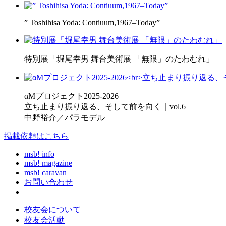
” Toshihisa Yoda: Contiuum,1967–Today”
特別展「堀尾幸男 舞台美術展 「無限」のたわむれ」
αMプロジェクト2025-2026
立ち止まり振り返る、そして前を向く｜vol.6
中野裕介／パラモデル
掲載依頼はこちら
msb! info
msb! magazine
msb! caravan
お問い合わせ
校友会について
校友会活動