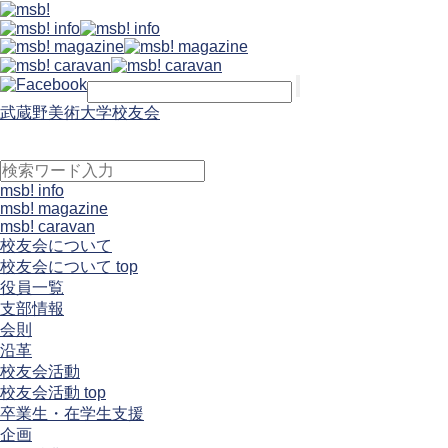
武蔵野美術大学校友会
msb! info
msb! magazine
msb! caravan
校友会について
校友会について top
役員一覧
支部情報
会則
沿革
校友会活動
校友会活動 top
卒業生・在学生支援
企画