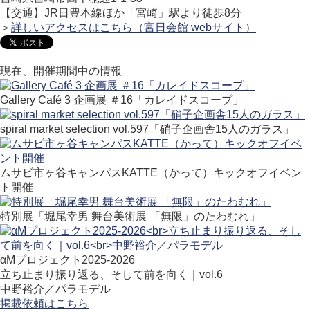
【交通】JR日豊本線ほか「宮崎」駅より徒歩8分
＞
詳しいアクセスはこちら（宮日会館 webサイト）
現在、開催期間中の情報
Gallery Café 3 企画展 ＃16「カレイドスコープ」
spiral market selection vol.597「硝子企画舎15人のガラス」
ムサビ市ヶ谷キャンパスKATTE（かって）キックオフイベン
ト開催
特別展「堀尾幸男 舞台美術展 「無限」のたわむれ」
αMプロジェクト2025-2026
立ち止まり振り返る、そして前を向く｜vol.6
中野裕介／パラモデル
掲載依頼はこちら