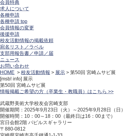
会員特典
求人について
各種申請
各種申請 top
会員情報の変更
後援申請
校友活動情報の掲載依頼
宛名リスト／ラベル
支部用報告書／申請／届
ニュース
お問い合わせ
HOME
>
校友活動情報
>
展示
> 第50回 宮崎ムサビ展
[msb! info]
展示
第50回 宮崎ムサビ展
情報掲載ご希望の方（卒業生・教職員）はこちら >>
武蔵野美術大学校友会宮崎支部
開催期間：2025年9月23日（火）～2025年9月28日（日）
開催時間：10：00～18：00（最終日は16：00まで）
宮日会館2階 パピルスギャラリー
〒880-0812
宮崎県宮崎市高千穂通1-1-33