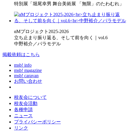
特別展「堀尾幸男 舞台美術展 「無限」のたわむれ」
αMプロジェクト2025-2026
立ち止まり振り返る、そして前を向く｜vol.6
中野裕介／パラモデル
掲載依頼はこちら
msb! info
msb! magazine
msb! caravan
お問い合わせ
校友会について
校友会活動
各種申請
ニュース
プライバシーポリシー
リンク