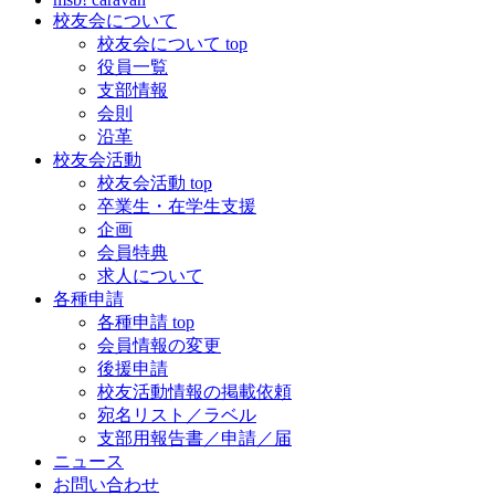
校友会について
校友会について top
役員一覧
支部情報
会則
沿革
校友会活動
校友会活動 top
卒業生・在学生支援
企画
会員特典
求人について
各種申請
各種申請 top
会員情報の変更
後援申請
校友活動情報の掲載依頼
宛名リスト／ラベル
支部用報告書／申請／届
ニュース
お問い合わせ