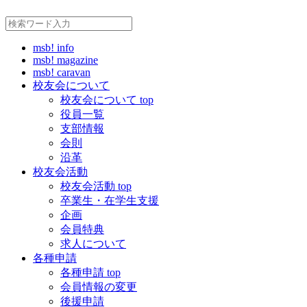
msb! info
msb! magazine
msb! caravan
校友会について
校友会について top
役員一覧
支部情報
会則
沿革
校友会活動
校友会活動 top
卒業生・在学生支援
企画
会員特典
求人について
各種申請
各種申請 top
会員情報の変更
後援申請