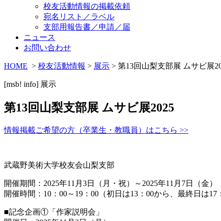
校友活動情報の掲載依頼
宛名リスト／ラベル
支部用報告書／申請／届
ニュース
お問い合わせ
HOME
>
校友活動情報
>
展示
> 第13回山梨支部展 ムサビ展20
[msb! info]
展示
第13回山梨支部展 ムサビ展2025
情報掲載ご希望の方（卒業生・教職員）はこちら >>
武蔵野美術大学校友会山梨支部
開催期間：2025年11月3日（月・祝）～2025年11月7日（金）
開催時間：10：00～19：00（初日は13：00から、最終日は17
■記念企画①「作家説明会」