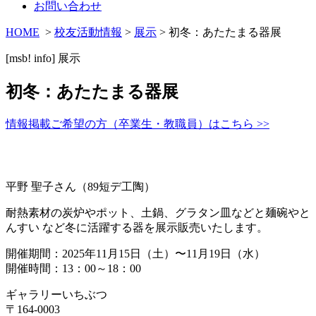
お問い合わせ
HOME
>
校友活動情報
>
展示
> 初冬：あたたまる器展
[msb! info]
展示
初冬：あたたまる器展
情報掲載ご希望の方（卒業生・教職員）はこちら >>
平野 聖子さん（89短デ工陶）
耐熱素材の炭炉やポット、土鍋、グラタン皿などと麺碗やと
んすい など冬に活躍する器を展示販売いたします。
開催期間：2025年11月15日（土）〜11月19日（水）
開催時間：13：00～18：00
ギャラリーいちぶつ
〒164-0003