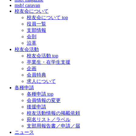
msb! caravan
校友会について
校友会について top
役員一覧
支部情報
会則
沿革
校友会活動
校友会活動 top
卒業生・在学生支援
企画
会員特典
求人について
各種申請
各種申請 top
会員情報の変更
後援申請
校友活動情報の掲載依頼
宛名リスト／ラベル
支部用報告書／申請／届
ニュース