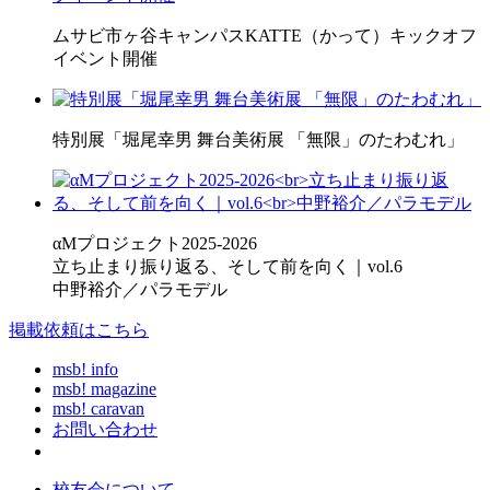
ムサビ市ヶ谷キャンパスKATTE（かって）キックオフ
イベント開催
特別展「堀尾幸男 舞台美術展 「無限」のたわむれ」
αMプロジェクト2025-2026
立ち止まり振り返る、そして前を向く｜vol.6
中野裕介／パラモデル
掲載依頼はこちら
msb! info
msb! magazine
msb! caravan
お問い合わせ
校友会について