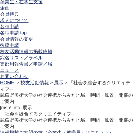
卒業生・在学生支援
企画
会員特典
求人について
各種申請
各種申請 top
会員情報の変更
後援申請
校友活動情報の掲載依頼
宛名リスト／ラベル
支部用報告書／申請／届
ニュース
お問い合わせ
HOME
>
校友活動情報
>
展示
> 「社会を縫合するクリエイテ
ィブ─
武蔵野美術大学の社会連携からみた地域・時間・風景」開催の
ご案内
[msb! info]
展示
「社会を縫合するクリエイティブ─
武蔵野美術大学の社会連携からみた地域・時間・風景」開催の
ご案内
情報掲載ご希望の方（卒業生・教職員）はこちら >>