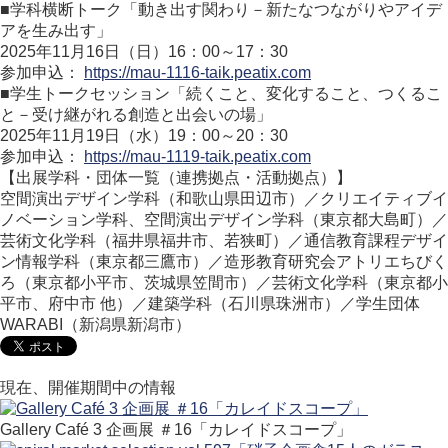
■学科横断トーク「動き出す関わり－新たなつながりやアイデ
アを生み出す」
2025年11月16日（日）16：00～17：30
参加申込：
https://mau-1116-taik.peatix.com
■学生トークセッション「続くこと、変化すること、つくるこ
と－受け継がれる創造と出会いの場」
2025年11月19日（水）19：00～20：30
参加申込：
https://mau-1119-taik.peatix.com
【出展学科・団体一覧（連携拠点・活動拠点）】
空間演出デザイン学科（和歌山県田辺市）／クリエイティブイ
ノベーション学科、空間演出デザイン学科（東京都大島町）／
芸術文化学科（福井県福井市、若狭町）／通信教育課程デザイ
ン情報学科（東京都三鷹市）／造形教育研究会アトリエちびく
ろ（東京都小平市、茨城県笠間市）／芸術文化学科（東京都小
平市、府中市 他）／建築学科（石川県珠洲市）／学生団体
WARABI（新潟県新潟市）
現在、開催期間中の情報
Gallery Café 3 企画展 ＃16「カレイドスコープ」