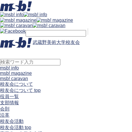
武蔵野美術大学校友会
msb! info
msb! magazine
msb! caravan
校友会について
校友会について top
役員一覧
支部情報
会則
沿革
校友会活動
校友会活動 top