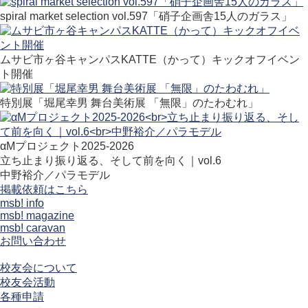
spiral market selection vol.597「硝子企画舎15人のガラス」
ムサビ市ヶ谷キャンパスKATTE（かって）キックオフイベン
ト開催
特別展「堀尾幸男 舞台美術展 「無限」のたわむれ」
αMプロジェクト2025-2026
立ち止まり振り返る、そして前を向く｜vol.6
中野裕介／パラモデル
掲載依頼はこちら
msb! info
msb! magazine
msb! caravan
お問い合わせ
校友会について
校友会活動
各種申請