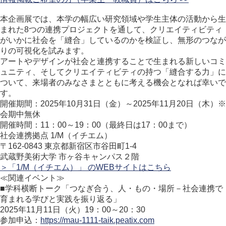
本企画展では、本学の幅広い研究領域や学生主体の活動から生
まれた8つの連携プロジェクトを通して、クリエイティビティ
がいかに社会を「縫合」しているのかを検証し、無形のつなが
りの可視化を試みます。
アートやデザインが社会と連携することで生まれる新しいコミ
ュニティ、そしてクリエイティビティの持つ「縫合する力」に
ついて、来場者のみなさまとともに考える機会となれば幸いで
す。
開催期間：2025年10⽉31⽇（金）～2025年11⽉20⽇（木）※
会期中無休
開催時間：11：00～19：00（最終⽇は17：00まで）
社会連携拠点 1/M（イチエム）
〒162-0843 東京都新宿区市⾕⽥町1-4
武蔵野美術⼤学 市ヶ⾕キャンパス２階
＞「1/M（イチエム）」 のWEBサイトはこちら
≪関連イベント≫
■学科横断トーク「つなぎ合う、人・もの・場所－社会連携で
育まれる学びと実践を振り返る」
2025年11月11日（火）19：00～20：30
参加申込：
https://mau-1111-taik.peatix.com