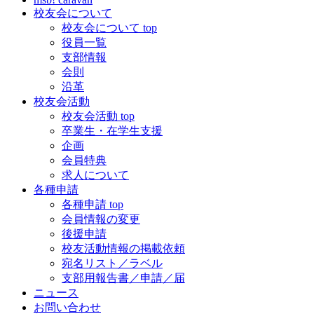
校友会について
校友会について top
役員一覧
支部情報
会則
沿革
校友会活動
校友会活動 top
卒業生・在学生支援
企画
会員特典
求人について
各種申請
各種申請 top
会員情報の変更
後援申請
校友活動情報の掲載依頼
宛名リスト／ラベル
支部用報告書／申請／届
ニュース
お問い合わせ