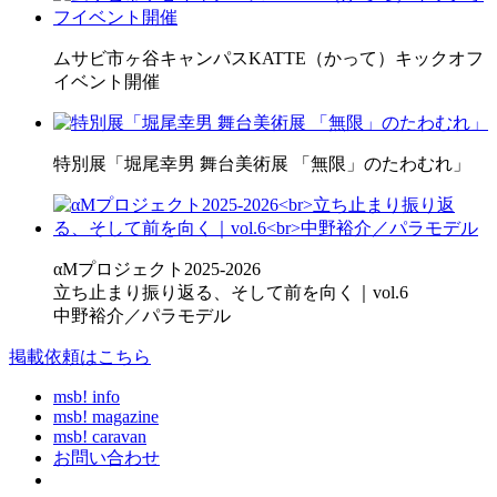
ムサビ市ヶ谷キャンパスKATTE（かって）キックオフ
イベント開催
特別展「堀尾幸男 舞台美術展 「無限」のたわむれ」
αMプロジェクト2025-2026
立ち止まり振り返る、そして前を向く｜vol.6
中野裕介／パラモデル
掲載依頼はこちら
msb! info
msb! magazine
msb! caravan
お問い合わせ