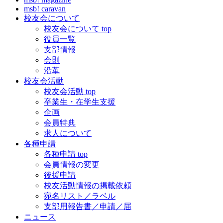
msb! caravan
校友会について
校友会について top
役員一覧
支部情報
会則
沿革
校友会活動
校友会活動 top
卒業生・在学生支援
企画
会員特典
求人について
各種申請
各種申請 top
会員情報の変更
後援申請
校友活動情報の掲載依頼
宛名リスト／ラベル
支部用報告書／申請／届
ニュース