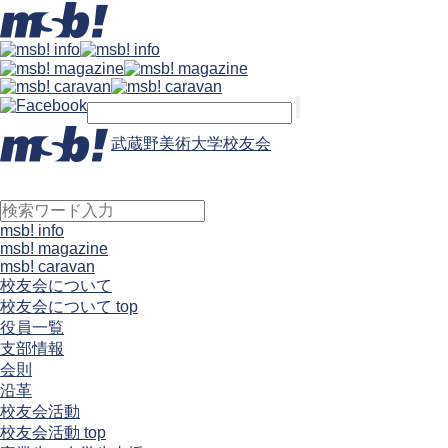
武蔵野美術大学校友会
msb! info
msb! magazine
msb! caravan
校友会について
校友会について top
役員一覧
支部情報
会則
沿革
校友会活動
校友会活動 top