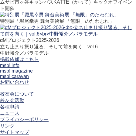
ムサビ市ヶ谷キャンパスKATTE（かって）キックオフイベン
ト開催
特別展「堀尾幸男 舞台美術展 「無限」のたわむれ」
αMプロジェクト2025-2026
立ち止まり振り返る、そして前を向く｜vol.6
中野裕介／パラモデル
掲載依頼はこちら
msb! info
msb! magazine
msb! caravan
お問い合わせ
校友会について
校友会活動
各種申請
ニュース
プライバシーポリシー
リンク
サイトマップ