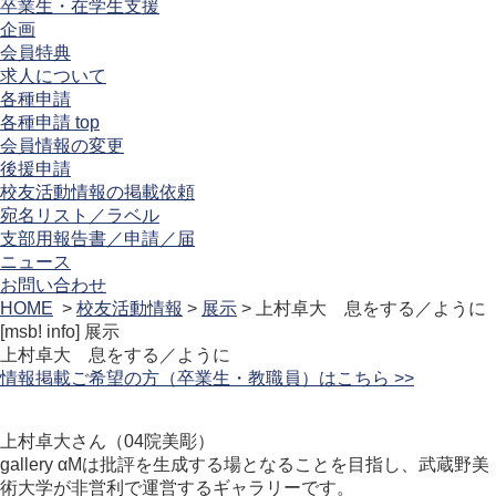
卒業生・在学生支援
企画
会員特典
求人について
各種申請
各種申請 top
会員情報の変更
後援申請
校友活動情報の掲載依頼
宛名リスト／ラベル
支部用報告書／申請／届
ニュース
お問い合わせ
HOME
>
校友活動情報
>
展示
> 上村卓大 息をする／ように
[msb! info]
展示
上村卓大 息をする／ように
情報掲載ご希望の方（卒業生・教職員）はこちら >>
上村卓大さん（04院美彫）
gallery αMは批評を生成する場となることを目指し、武蔵野美
術大学が非営利で運営するギャラリーです。