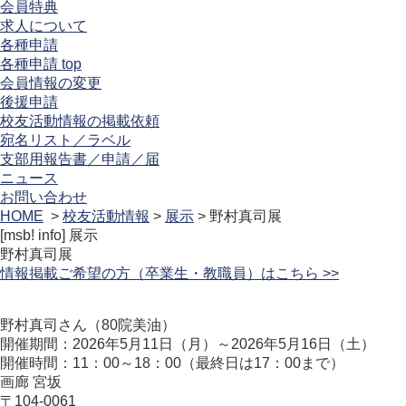
会員特典
求人について
各種申請
各種申請 top
会員情報の変更
後援申請
校友活動情報の掲載依頼
宛名リスト／ラベル
支部用報告書／申請／届
ニュース
お問い合わせ
HOME
>
校友活動情報
>
展示
> 野村真司展
[msb! info]
展示
野村真司展
情報掲載ご希望の方（卒業生・教職員）はこちら >>
野村真司さん（80院美油）
開催期間：2026年5月11日（月）～2026年5月16日（土）
開催時間：11：00～18：00（最終日は17：00まで）
画廊 宮坂
〒104-0061