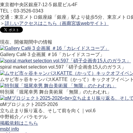
東京都中央区銀座7-12-5 銀星ビル4F
TEL：03-3526-0343
交通：東京メトロ銀座線「銀座」駅より徒歩5分、東京メトロ
＞
詳しいアクセスはこちら（画廊宮坂webサイト）
現在、開催期間中の情報
Gallery Café 3 企画展 ＃16「カレイドスコープ」
spiral market selection vol.597「硝子企画舎15人のガラス」
ムサビ市ヶ谷キャンパスKATTE（かって）キックオフイベン
特別展「堀尾幸男 舞台美術展 「無限」のたわむれ」
αMプロジェクト2025-2026
立ち止まり振り返る、そして前を向く｜vol.6
中野裕介／パラモデル
掲載依頼はこちら
msb! info