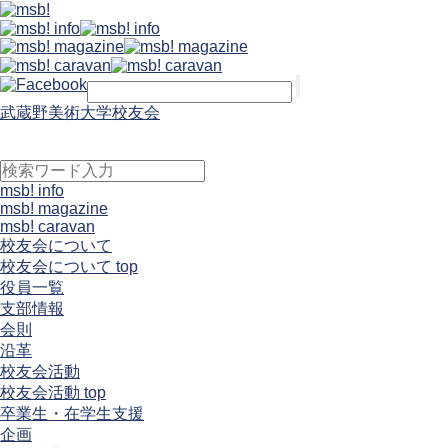
武蔵野美術大学校友会
msb! info
msb! magazine
msb! caravan
校友会について
校友会について top
役員一覧
支部情報
会則
沿革
校友会活動
校友会活動 top
卒業生・在学生支援
企画