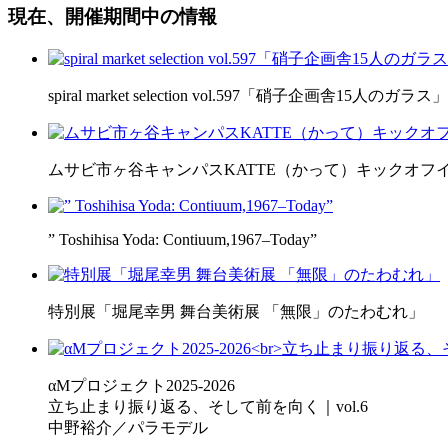
現在、開催期間中の情報
spiral market selection vol.597「硝子企画舎15人のガラス」
ムサビ市ヶ谷キャンパスKATTE（かって）キックオフ
” Toshihisa Yoda: Contiuum,1967–Today”
特別展「堀尾幸男 舞台美術展 「無限」のたわむれ」
αMプロジェクト2025-2026
立ち止まり振り返る、そして前を向く｜vol.6
中野裕介／パラモデル