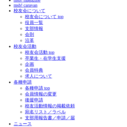
msb! magazine
msb! caravan
校友会について
校友会について top
役員一覧
支部情報
会則
沿革
校友会活動
校友会活動 top
卒業生・在学生支援
企画
会員特典
求人について
各種申請
各種申請 top
会員情報の変更
後援申請
校友活動情報の掲載依頼
宛名リスト／ラベル
支部用報告書／申請／届
ニュース