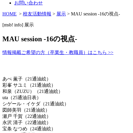
お問い合わせ
HOME
>
校友活動情報
>
展示
> MAU session -16の視点-
[msb! info]
展示
MAU session -16の視点-
情報掲載ご希望の方（卒業生・教職員）はこちら >>
あべ 薫子（21通油絵）
彩峯 サユミ（21通油絵）
和泉（ZUZU）（21通油絵）
uta（25通油日表）
シゲール・イケダ（21通油絵）
図師美羽（21通油絵）
瀬戸 千賀（22通油絵）
永沢 清子（22通油絵）
宝条 なつめ（24通油絵）