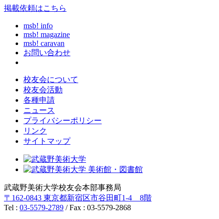
掲載依頼はこちら
msb! info
msb! magazine
msb! caravan
お問い合わせ
校友会について
校友会活動
各種申請
ニュース
プライバシーポリシー
リンク
サイトマップ
武蔵野美術大学校友会本部事務局
〒162-0843 東京都新宿区市谷田町1-4 8階
Tel :
03-5579-2789
/ Fax : 03-5579-2868