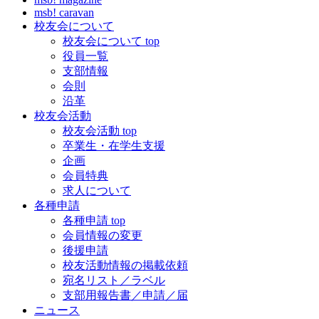
msb! caravan
校友会について
校友会について top
役員一覧
支部情報
会則
沿革
校友会活動
校友会活動 top
卒業生・在学生支援
企画
会員特典
求人について
各種申請
各種申請 top
会員情報の変更
後援申請
校友活動情報の掲載依頼
宛名リスト／ラベル
支部用報告書／申請／届
ニュース