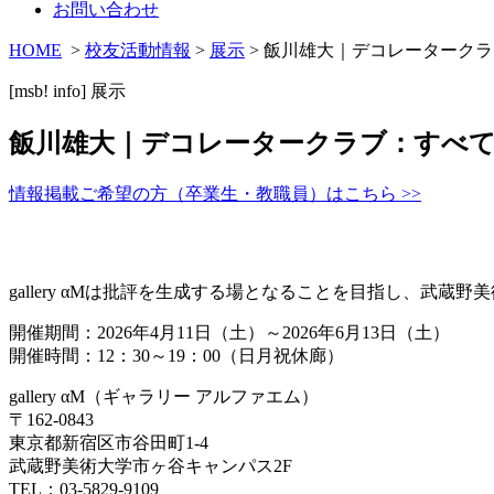
お問い合わせ
HOME
>
校友活動情報
>
展示
> 飯川雄大｜デコレーターク
[msb! info]
展示
飯川雄大｜デコレータークラブ：すべ
情報掲載ご希望の方（卒業生・教職員）はこちら >>
gallery αMは批評を生成する場となることを目指し、武
開催期間：2026年4月11日（土）～2026年6月13日（土）
開催時間：12：30～19：00（日月祝休廊）
gallery αM（ギャラリー アルファエム）
〒162-0843
東京都新宿区市谷田町1-4
武蔵野美術大学市ヶ谷キャンパス2F
TEL：03-5829-9109