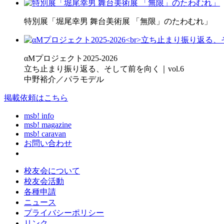
特別展「堀尾幸男 舞台美術展 「無限」のたわむれ」
αMプロジェクト2025-2026
立ち止まり振り返る、そして前を向く｜vol.6
中野裕介／パラモデル
掲載依頼はこちら
msb! info
msb! magazine
msb! caravan
お問い合わせ
校友会について
校友会活動
各種申請
ニュース
プライバシーポリシー
リンク