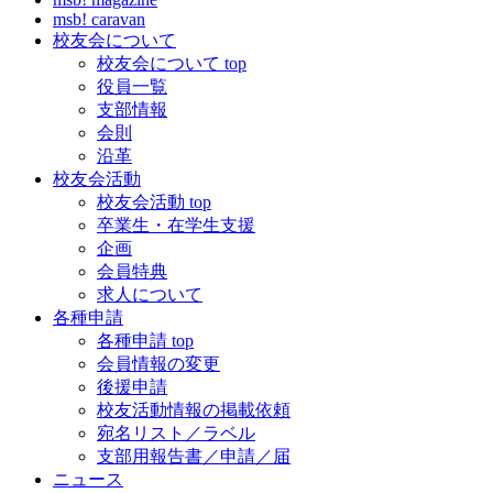
msb! caravan
校友会について
校友会について top
役員一覧
支部情報
会則
沿革
校友会活動
校友会活動 top
卒業生・在学生支援
企画
会員特典
求人について
各種申請
各種申請 top
会員情報の変更
後援申請
校友活動情報の掲載依頼
宛名リスト／ラベル
支部用報告書／申請／届
ニュース