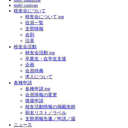
msb! magazine
msb! caravan
校友会について
校友会について top
役員一覧
支部情報
会則
沿革
校友会活動
校友会活動 top
卒業生・在学生支援
企画
会員特典
求人について
各種申請
各種申請 top
会員情報の変更
後援申請
校友活動情報の掲載依頼
宛名リスト／ラベル
支部用報告書／申請／届
ニュース