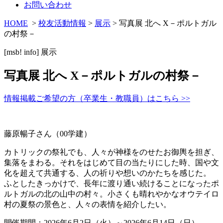
お問い合わせ
HOME
>
校友活動情報
>
展示
> 写真展 北へ X－ポルトガル
の村祭－
[msb! info]
展示
写真展 北へ X－ポルトガルの村祭－
情報掲載ご希望の方（卒業生・教職員）はこちら >>
藤原暢子さん（00学建）
カトリックの祭礼でも、人々が神様をのせたお御輿を担ぎ、
集落をまわる。それをはじめて目の当たりにした時、国や文
化を超えて共通する、人の祈りや想いのかたちを感じた。
ふとしたきっかけで、長年に渡り通い続けることになったポ
ルトガルの北の山中の村々。小さくも晴れやかなオウテイロ
村の夏祭の景色と、人々の表情を紹介したい。
開催期間：2026年6月2日（火）～2026年6月14日（日）