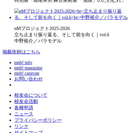
特別展「堀尾幸男 舞台美術展 「無限」のたわむれ」
αMプロジェクト2025-2026
立ち止まり振り返る、そして前を向く｜vol.6
中野裕介／パラモデル
掲載依頼はこちら
msb! info
msb! magazine
msb! caravan
お問い合わせ
校友会について
校友会活動
各種申請
ニュース
プライバシーポリシー
リンク
サイトマップ