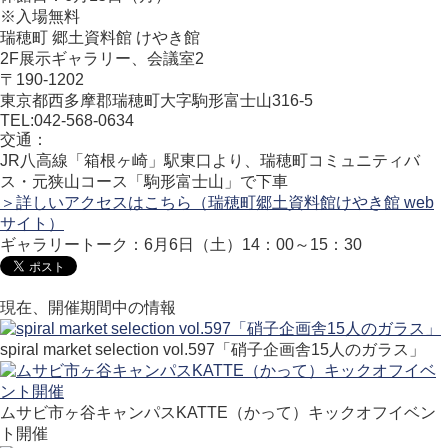
※入場無料
瑞穂町 郷土資料館 けやき館
2F展示ギャラリー、会議室2
〒190-1202
東京都西多摩郡瑞穂町大字駒形富士山316-5
TEL:042-568-0634
交通：
JR八高線「箱根ヶ崎」駅東口より、瑞穂町コミュニティバ
ス・元狭山コース「駒形富士山」で下車
＞詳しいアクセスはこちら（瑞穂町郷土資料館けやき館 web
サイト）
ギャラリートーク：6月6日（土）14：00～15：30
現在、開催期間中の情報
spiral market selection vol.597「硝子企画舎15人のガラス」
ムサビ市ヶ谷キャンパスKATTE（かって）キックオフイベン
ト開催