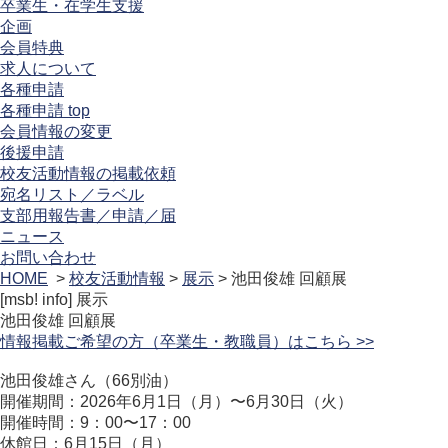
卒業生・在学生支援
企画
会員特典
求人について
各種申請
各種申請 top
会員情報の変更
後援申請
校友活動情報の掲載依頼
宛名リスト／ラベル
支部用報告書／申請／届
ニュース
お問い合わせ
HOME
>
校友活動情報
>
展示
> 池田俊雄 回顧展
[msb! info]
展示
池田俊雄 回顧展
情報掲載ご希望の方（卒業生・教職員）はこちら >>
池田俊雄さん（66別油）
開催期間：2026年6月1日（月）〜6月30日（火）
開催時間：9：00〜17：00
休館日：6月15日（月）