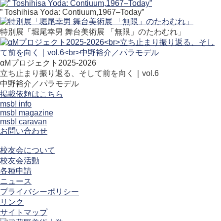
” Toshihisa Yoda: Contiuum,1967–Today”
特別展「堀尾幸男 舞台美術展 「無限」のたわむれ」
αMプロジェクト2025-2026
立ち止まり振り返る、そして前を向く｜vol.6
中野裕介／パラモデル
掲載依頼はこちら
msb! info
msb! magazine
msb! caravan
お問い合わせ
校友会について
校友会活動
各種申請
ニュース
プライバシーポリシー
リンク
サイトマップ