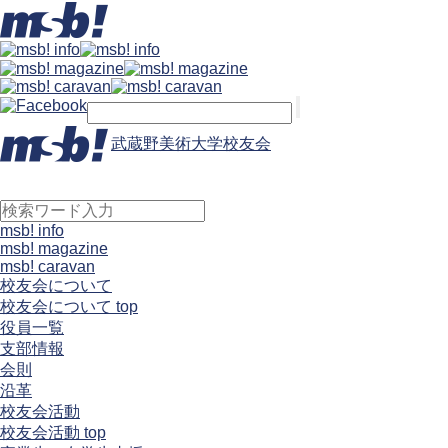
武蔵野美術大学校友会
msb! info
msb! magazine
msb! caravan
校友会について
校友会について top
役員一覧
支部情報
会則
沿革
校友会活動
校友会活動 top