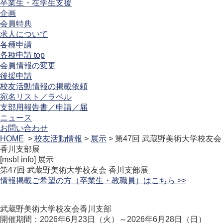
卒業生・在学生支援
企画
会員特典
求人について
各種申請
各種申請 top
会員情報の変更
後援申請
校友活動情報の掲載依頼
宛名リスト／ラベル
支部用報告書／申請／届
ニュース
お問い合わせ
HOME
>
校友活動情報
>
展示
> 第47回 武蔵野美術大学校友会
香川支部展
[msb! info]
展示
第47回 武蔵野美術大学校友会 香川支部展
情報掲載ご希望の方（卒業生・教職員）はこちら >>
武蔵野美術大学校友会香川支部
開催期間：2026年6月23日（火）～2026年6月28日（日）