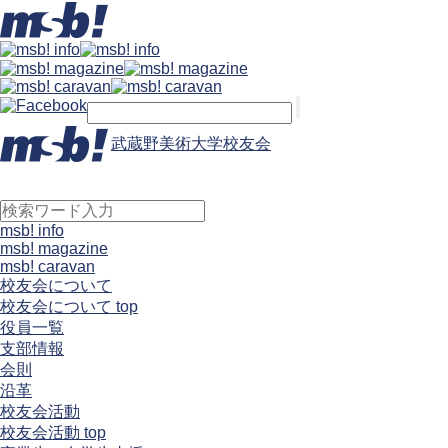
武蔵野美術大学校友会
msb! info
msb! magazine
msb! caravan
校友会について
校友会について top
役員一覧
支部情報
会則
沿革
校友会活動
校友会活動 top