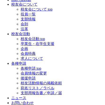
校友会について
校友会について top
役員一覧
支部情報
会則
沿革
校友会活動
校友会活動 top
卒業生・在学生支援
企画
会員特典
求人について
各種申請
各種申請 top
会員情報の変更
後援申請
校友活動情報の掲載依頼
宛名リスト／ラベル
支部用報告書／申請／届
ニュース
お問い合わせ