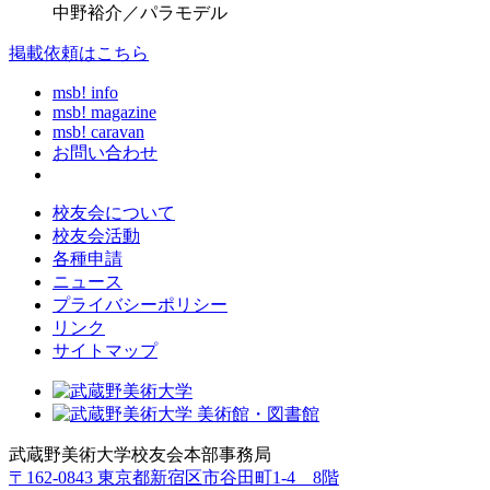
中野裕介／パラモデル
掲載依頼はこちら
msb! info
msb! magazine
msb! caravan
お問い合わせ
校友会について
校友会活動
各種申請
ニュース
プライバシーポリシー
リンク
サイトマップ
武蔵野美術大学校友会本部事務局
〒162-0843 東京都新宿区市谷田町1-4 8階