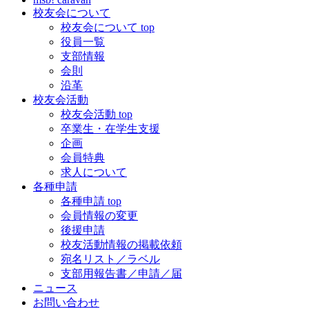
校友会について
校友会について top
役員一覧
支部情報
会則
沿革
校友会活動
校友会活動 top
卒業生・在学生支援
企画
会員特典
求人について
各種申請
各種申請 top
会員情報の変更
後援申請
校友活動情報の掲載依頼
宛名リスト／ラベル
支部用報告書／申請／届
ニュース
お問い合わせ