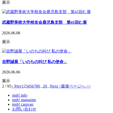
展示
武蔵野美術大学校友会鹿児島支部 第41回む展
2026.06.08
展示
吉野誠展「いのちの叫び 私の使命」
2026.06.06
展示
2 / 95
< Prev
1
2
3
4
5
6
7
8
9
...
20
...
Next >
最後ページへ >>
msb! info
msb! magazine
msb! caravan
お問い合わせ