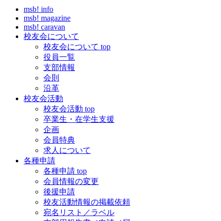
msb! info
msb! magazine
msb! caravan
校友会について
校友会について top
役員一覧
支部情報
会則
沿革
校友会活動
校友会活動 top
卒業生・在学生支援
企画
会員特典
求人について
各種申請
各種申請 top
会員情報の変更
後援申請
校友活動情報の掲載依頼
宛名リスト／ラベル