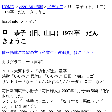
HOME
>
校友活動情報
>
メディア
> 旦 恭子（旧、山口）
1974卒 だん きょうこ
[msb! info]
メディア
旦 恭子（旧、山口）1974卒 だん
きょうこ
情報掲載ご希望の方（卒業生・教職員）はこちら >>
カリグラファー（書家）
ＮＨＫ大河ドラマ『功名が辻』 題字
焼酎『いいちこ 民陶』『いいちこ 日田 全麹』 ロゴ
サントリー『なっちゃん ゆずれもんソーダ』 ロゴ など
毎日新聞広告小冊子「毎日婦人」2007年.1月号/no.564に紹介
されました。
フジテレビ 特番バラエティー 『なりすまし悪魔（デビ
ル）』 に出演予定。
2011年6月30日（木） 25：00～26：00（30日深夜１：00～）