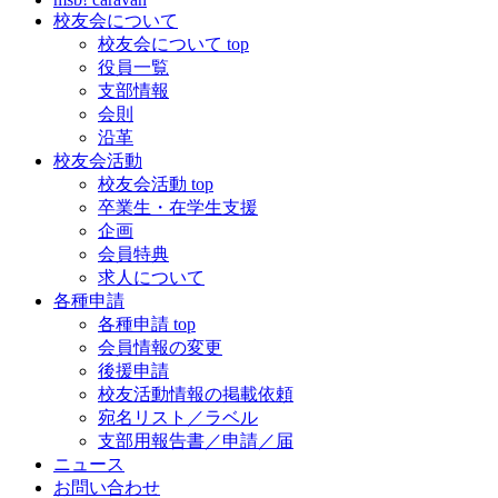
校友会について
校友会について top
役員一覧
支部情報
会則
沿革
校友会活動
校友会活動 top
卒業生・在学生支援
企画
会員特典
求人について
各種申請
各種申請 top
会員情報の変更
後援申請
校友活動情報の掲載依頼
宛名リスト／ラベル
支部用報告書／申請／届
ニュース
お問い合わせ