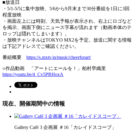
■放送日
・5/1-5/5に集中放映、5/6から9月末まで30分番組を1日に3回
程度放映
・画面左上には時刻、天気予報が表示され、右上にロゴなど
を掲示、画面下側にニュース字幕が流れます（動画本体のテ
ロップは隠れてしまいます）。
・放映チャンネルはTOKYO MX2を予定。放送に関する情報
は下記アドレスでご確認ください。
番組概要
https://s.mxtv.jp/music/cheerforart/
○作品動画 「アートにエールを！」柏村早織里
https://youtu.be/4_Cv5PRHoxA
現在、開催期間中の情報
Gallery Café 3 企画展 ＃16「カレイドスコープ」