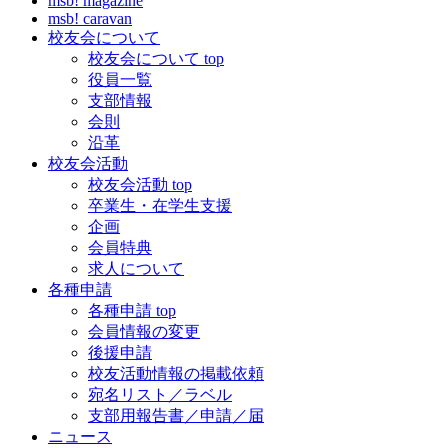
msb! magazine
msb! caravan
校友会について
校友会について top
役員一覧
支部情報
会則
沿革
校友会活動
校友会活動 top
卒業生・在学生支援
企画
会員特典
求人について
各種申請
各種申請 top
会員情報の変更
後援申請
校友活動情報の掲載依頼
宛名リスト／ラベル
支部用報告書／申請／届
ニュース