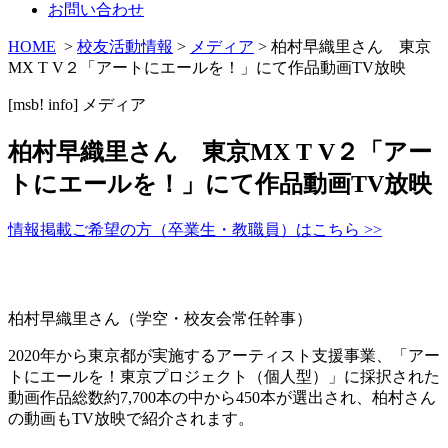
お問い合わせ
HOME
>
校友活動情報
>
メディア
> 柏村早織里さん 東京
MX T V２「アートにエールを！」にて作品動画TV放映
[msb! info]
メディア
柏村早織里さん 東京MX T V２「アー
トにエールを！」にて作品動画TV放映
情報掲載ご希望の方（卒業生・教職員）はこちら >>
柏村早織里さん（学空・校友会常任幹事）
2020年から東京都が実施するアーティスト支援事業、「アー
トにエールを！東京プロジェクト（個人型）」に採択された
動画作品総数約7,700本の中から450本が選出され、柏村さん
の動画もTV放映で紹介されます。