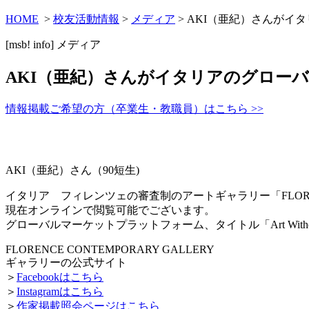
HOME
>
校友活動情報
>
メディア
> AKI（亜紀）さんが
[msb! info]
メディア
AKI（亜紀）さんがイタリアのグロー
情報掲載ご希望の方（卒業生・教職員）はこちら >>
AKI（亜紀）さん（90短生)
イタリア フィレンツェの審査制のアートギャラリー「FLOREN
現在オンラインで閲覧可能でございます。
グローバルマーケットプラットフォーム、タイトル「Art Withou
FLORENCE CONTEMPORARY GALLERY
ギャラリーの公式サイト
＞
Facebookはこちら
＞
Instagramはこちら
＞
作家掲載照会ページはこちら