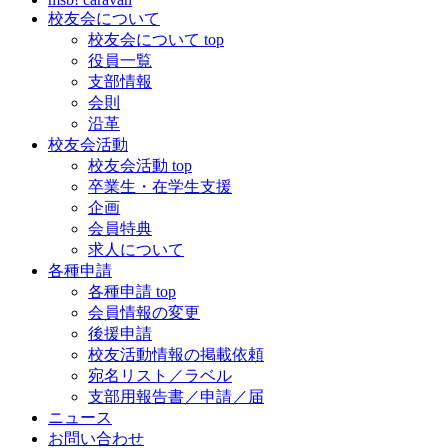
校友会について
校友会について top
役員一覧
支部情報
会則
沿革
校友会活動
校友会活動 top
卒業生・在学生支援
企画
会員特典
求人について
各種申請
各種申請 top
会員情報の変更
後援申請
校友活動情報の掲載依頼
宛名リスト／ラベル
支部用報告書／申請／届
ニュース
お問い合わせ