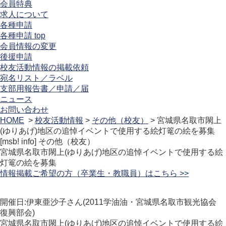
会員特典
求人について
各種申請
各種申請 top
会員情報の変更
後援申請
校友活動情報の掲載依頼
宛名リスト／ラベル
支部用報告書／申請／届
ニュース
お問い合わせ
HOME
>
校友活動情報
>
その他（校友）
> 宮城県名取市閖上
(ゆりあげ)地区の追悼イベントで使用する絵灯篭の絵を募集
[msb! info]
その他（校友）
宮城県名取市閖上(ゆりあげ)地区の追悼イベントで使用する絵
灯篭の絵を募集
情報掲載ご希望の方（卒業生・教職員）はこちら >>
開催日:伊東亜沙子さん(2011学油油・宮城県名取市観光協会
復興部会)
宮城県名取市閖上(ゆりあげ)地区の追悼イベントで使用する絵