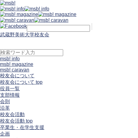
武蔵野美術大学校友会
msb! info
msb! magazine
msb! caravan
校友会について
校友会について top
役員一覧
支部情報
会則
沿革
校友会活動
校友会活動 top
卒業生・在学生支援
企画