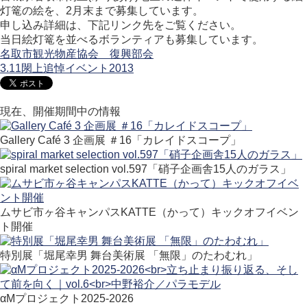
灯篭の絵を、2月末まで募集しています。
申し込み詳細は、下記リンク先をご覧ください。
当日絵灯篭を並べるボランティアも募集しています。
名取市観光物産協会 復興部会
3.11閖上追悼イベント2013
現在、開催期間中の情報
Gallery Café 3 企画展 ＃16「カレイドスコープ」
spiral market selection vol.597「硝子企画舎15人のガラス」
ムサビ市ヶ谷キャンパスKATTE（かって）キックオフイベン
ト開催
特別展「堀尾幸男 舞台美術展 「無限」のたわむれ」
αMプロジェクト2025-2026