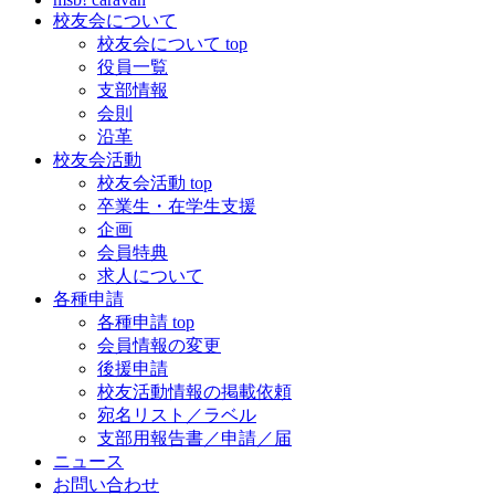
校友会について
校友会について top
役員一覧
支部情報
会則
沿革
校友会活動
校友会活動 top
卒業生・在学生支援
企画
会員特典
求人について
各種申請
各種申請 top
会員情報の変更
後援申請
校友活動情報の掲載依頼
宛名リスト／ラベル
支部用報告書／申請／届
ニュース
お問い合わせ