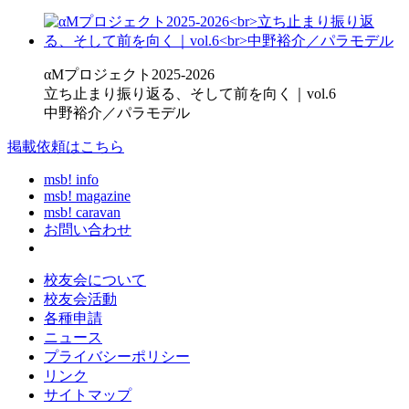
αMプロジェクト2025-2026
立ち止まり振り返る、そして前を向く｜vol.6
中野裕介／パラモデル
掲載依頼はこちら
msb! info
msb! magazine
msb! caravan
お問い合わせ
校友会について
校友会活動
各種申請
ニュース
プライバシーポリシー
リンク
サイトマップ